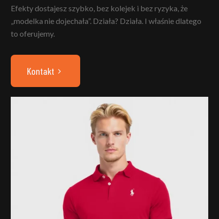
Efekty dostajesz szybko, bez kolejek i bez ryzyka, że
„modelka nie dojechała”. Działa? Działa. I właśnie dlatego
to oferujemy.
Kontakt