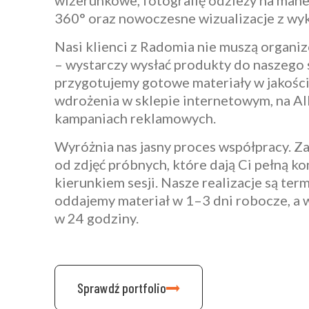
wizerunkowe, fotografię odzieży na mane
360° oraz nowoczesne wizualizacje z wy
Nasi klienci z Radomia nie muszą organiz
– wystarczy wysłać produkty do naszego s
przygotujemy gotowe materiały w jakośc
wdrożenia w sklepie internetowym, na Al
kampaniach reklamowych.
Wyróżnia nas jasny proces współpracy. 
od zdjęć próbnych, które dają Ci pełną ko
kierunkiem sesji. Nasze realizacje są t
oddajemy materiał w 1–3 dni robocze, a 
w 24 godziny.
Sprawdź portfolio