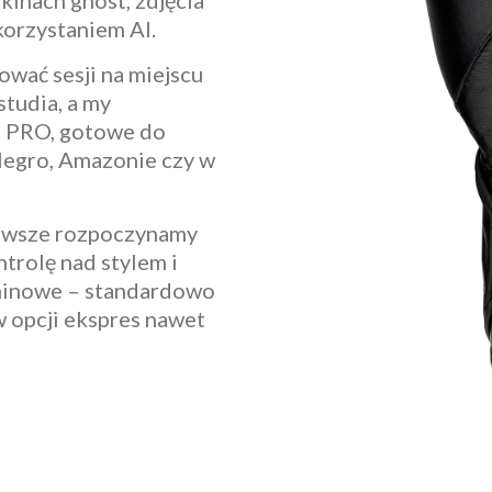
kinach ghost, zdjęcia
korzystaniem AI.
ować sesji na miejscu
tudia, a my
i PRO, gotowe do
legro, Amazonie czy w
Zawsze rozpoczynamy
ntrolę nad stylem i
erminowe – standardowo
w opcji ekspres nawet