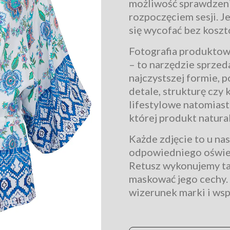
możliwość sprawdzenia 
rozpoczęciem sesji. J
się wycofać bez koszt
Fotografia produktowa
– to narzędzie sprzed
najczystszej formie, 
detale, strukturę czy 
lifestylowe natomiast 
której produkt natura
Każde zdjęcie to u na
odpowiedniego oświetl
Retusz wykonujemy tak
maskować jego cechy. 
wizerunek marki i wsp