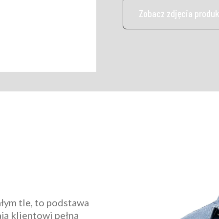
Zobacz zdjęcia produk
ałym tle, to podstawa
ją klientowi pełną