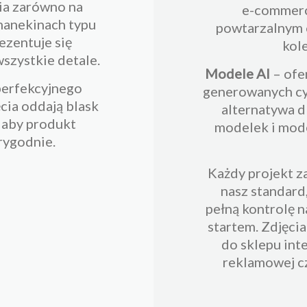
ia zarówno na
e-commerce
 manekinach typu
powtarzalnym o
ezentuje się
kole
 wszystkie detale.
Modele AI
– ofe
perfekcyjnego
generowanych cy
ęcia oddają blask
alternatywa d
, aby produkt
modelek i mode
arygodnie.
Każdy projekt z
nasz standard
pełną kontrolę n
startem. Zdjęci
do sklepu int
reklamowej c