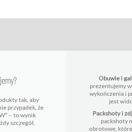
ujemy?
Obuwie i gal
prezentujemy w 
wykończenia i p
dukty tak, aby
jest wid
nie przypadek, że
Packshoty i zd
W” – to wynik
packshoty n
żdy szczegół.
obrotowe, które