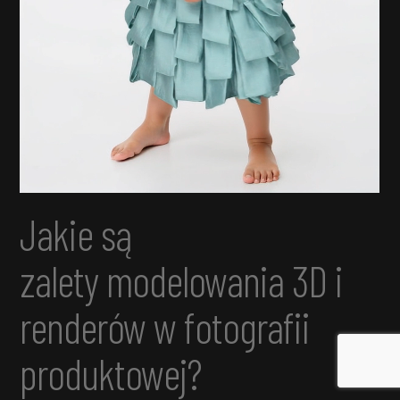
Jakie są
zalety modelowania 3D i
renderów w fotografii
produktowej?