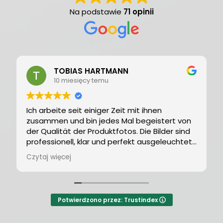
Na podstawie
71 opinii
TOBIAS HARTMANN
10 miesięcy temu
Ich arbeite seit einiger Zeit mit ihnen
zusammen und bin jedes Mal begeistert von
der Qualität der Produktfotos. Die Bilder sind
professionell, klar und perfekt ausgeleuchtet
– ideal für unseren Onlineshop.
Czytaj więcej
Besonders beeindruckend ist die Präzision bei
der Darstellung von Kleidung, Schmuck und
Accessoires. Jedes Detail wird perfekt
Potwierdzono przez: Trustindex
hervorgehoben, und die Fotos haben einen
modernen, einheitlichen Stil.