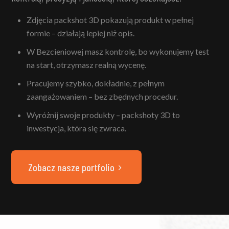
Zdjęcia packshot 3D pokazują produkt w pełnej
formie – działają lepiej niż opis.
W Bezcieniowej masz kontrolę, bo wykonujemy test
na start, otrzymasz realną wycenę.
Pracujemy szybko, dokładnie, z pełnym
zaangażowaniem – bez zbędnych procedur.
Wyróżnij swoje produkty – packshoty 3D to
inwestycja, która się zwraca.
Zobacz nasze portfolio