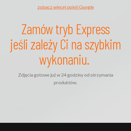
zobacz więcej opinii Google
Michael berät immer kompetent und ist
unglaublich geduldig, was die
Zusammenarbeit besonders angenehm
Zamów tryb Express
macht.
Ein sehr kreatives und zuverlässiges Team –
jeśli zależy Ci na szybkim
absolut empfehlenswert für hochwertige
Packshots und Produktfotografie! Mit
wykonaniu.
freundlichen Grüßen Tobias
Zdjęcia gotowe już w 24 godziny od otrzymania
produktów.