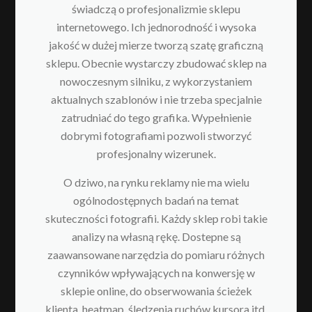
świadczą o profesjonalizmie sklepu
internetowego. Ich jednorodność i wysoka
jakość w dużej mierze tworzą szatę graficzną
sklepu. Obecnie wystarczy zbudować sklep na
nowoczesnym silniku, z wykorzystaniem
aktualnych szablonów i nie trzeba specjalnie
zatrudniać do tego grafika. Wypełnienie
dobrymi fotografiami pozwoli stworzyć
profesjonalny wizerunek.
O dziwo, na rynku reklamy nie ma wielu
ogólnodostępnych badań na temat
skuteczności fotografii. Każdy sklep robi takie
analizy na własną rękę. Dostepne są
zaawansowane narzędzia do pomiaru różnych
czynników wpływających na konwersję w
sklepie online, do obserwowania ścieżek
klienta, heatmap, śledzenia ruchów kursora itd.