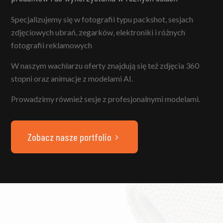
Specjalizujemy się w fotografii typu packshot, sesjach
zdjęciowych ubrań, zegarków, elektroniki i różnych
fotografii reklamowych
W naszym wachlarzu oferty znajdują się też zdjęcia 360
stopni oraz animacje z modelami AI.
Prowadzimy również sesje z profesjonalnymi modelami.
Zobacz nasze portfolio