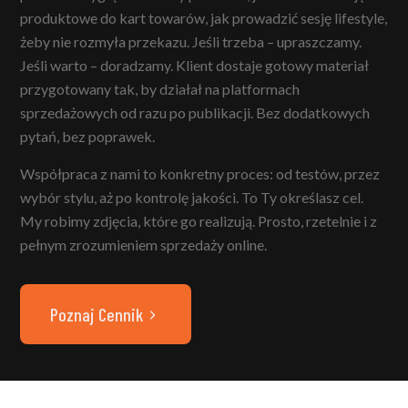
produktowe do kart towarów, jak prowadzić sesję lifestyle,
żeby nie rozmyła przekazu. Jeśli trzeba – upraszczamy.
Jeśli warto – doradzamy. Klient dostaje gotowy materiał
przygotowany tak, by działał na platformach
sprzedażowych od razu po publikacji. Bez dodatkowych
pytań, bez poprawek.
Współpraca z nami to konkretny proces: od testów, przez
wybór stylu, aż po kontrolę jakości. To Ty określasz cel.
My robimy zdjęcia, które go realizują. Prosto, rzetelnie i z
pełnym zrozumieniem sprzedaży online.
Poznaj Cennik