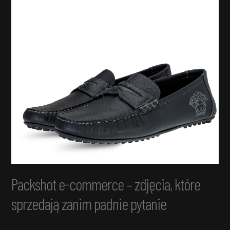
Packshot e-commerce – zdjęcia, które
sprzedają zanim padnie pytanie