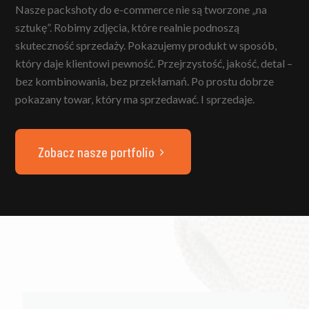
Nasze packshoty do e-commerce nie są tworzone „na
sztukę”. Robimy zdjęcia, które realnie podnoszą
skuteczność sprzedaży. Pokazujemy produkt w sposób,
który daje klientowi pewność. Przejrzystość, jakość, detal –
bez kombinowania, bez przekłamań. Po prostu dobrze
pokazany towar, który ma sprzedawać. I sprzedaje.
Zobacz nasze portfolio